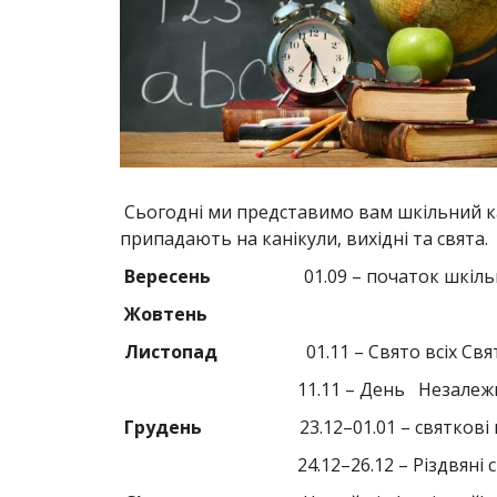
Сьогодні ми представимо вам шкільний кал
припадають на канікули, вихідні та свята.
Вересень
01.09 – початок шкільно
Жовтень
Листопад
01.11 – Свято всіх Свят
11.11 – День Незалежності 
Грудень
23.12–01.01 – святкові к
24.12–26.12 – Різдвяні св