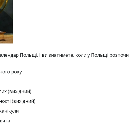
ендар Польщі. І ви знатимете, коли у Польщі розпочин
го року
их (вихідний)
(вихідний)
анікули
ята