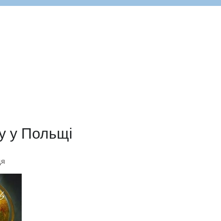
ку у Польщі
ця