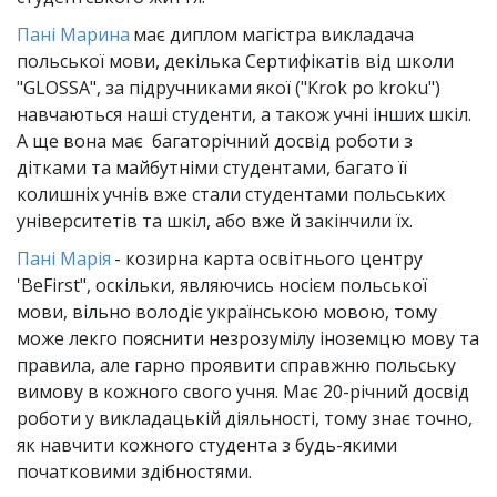
Пані Марина
 має диплом магістра викладача 
польської мови, декілька Сертифікатів від школи 
"GLOSSA", за підручниками якої ("Krok po kroku") 
навчаються наші студенти, а також учні інших шкіл. 
А ще вона має  багаторічний досвід роботи з 
дітками та майбутніми студентами, багато її 
колишніх учнів вже стали студентами польських 
університетів та шкіл, або вже й закінчили їх.
Пані Марія
 - козирна карта освітнього центру 
'BeFirst", оскільки, являючись носієм польської 
мови, вільно володіє українською мовою, тому 
може лекго пояснити незрозумілу іноземцю мову та 
правила, але гарно проявити справжню польську 
вимову в кожного свого учня. Має 20-річний досвід 
роботи у викладацькій діяльності, тому знає точно, 
як навчити кожного студента з будь-якими 
початковими здібностями.