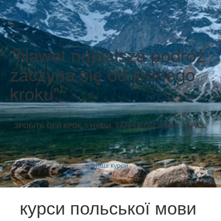
"Nawet najdalsza podróż
zaczyna się od jednego
kroku"
ЗРОБІТЬ ЦЕЙ КРОК З НАМИ. ЗАПИШІТЬСЯ ВЖЕ ЗАРАЗ.
Наші курси
курси польської мови